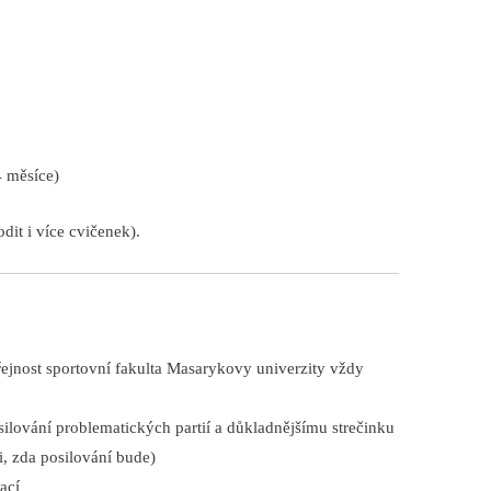
4 měsíce)
it i více cvičenek).
řejnost sportovní fakulta Masarykovy univerzity vždy
ilování problematických partií a důkladnějšímu strečinku
i, zda posilování bude)
ací