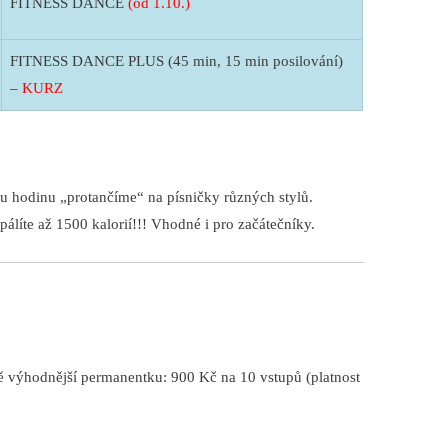
FITNESS DANCE
(od 1.10.)
FITNESS DANCE PLUS (45 min, 15 min posilování)
–
KURZ
 hodinu „protančíme“ na písničky různých stylů.
álíte až 1500 kalorií!!! Vhodné i pro začátečníky.
ě výhodnější permanentku: 900 Kč na 10 vstupů (platnost