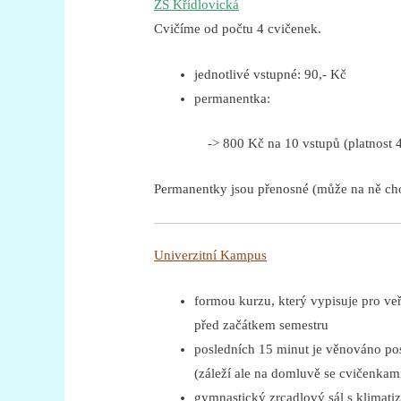
ZŠ Křídlovická
Cvičíme od počtu 4 cvičenek.
jednotlivé vstupné: 90,- Kč
permanentka:
-> 800 Kč na 10 vstupů (platnost 
Permanentky jsou přenosné (může na ně chod
Univerzitní Kampus
formou kurzu, který vypisuje pro ve
před začátkem semestru
posledních 15 minut je věnováno pos
(záleží ale na domluvě se cvičenkam
gymnastický zrcadlový sál s klimatiz