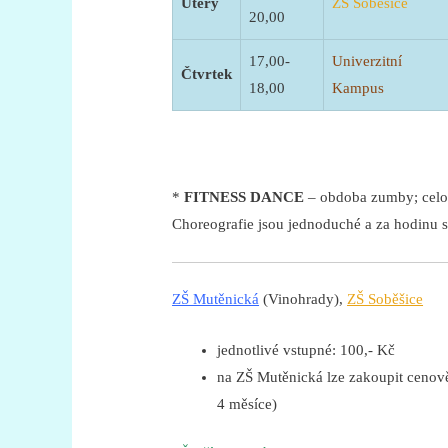
Úterý
ZŠ Soběšice
20,00
17,00-
Univerzitní
Čtvrtek
18,00
Kampus
*
FITNESS DANCE
– obdoba zumby; celou
Choreografie jsou jednoduché a za hodinu sp
ZŠ Mutěnická
(Vinohrady),
ZŠ Soběšice
jednotlivé vstupné: 100,- Kč
na ZŠ Mutěnická lze zakoupit cenov
4 měsíce)