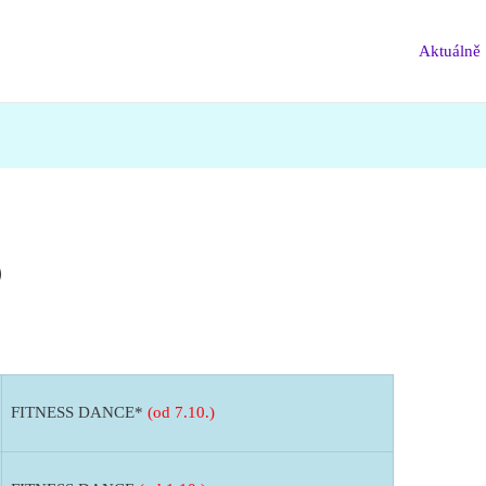
Aktuálně
0
FITNESS DANCE*
(od 7.10.)